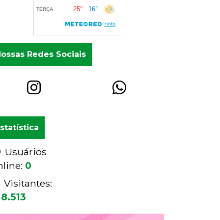
ossas Redes Sociais
statística
Usuários
nline:
0
Visitantes:
18.513