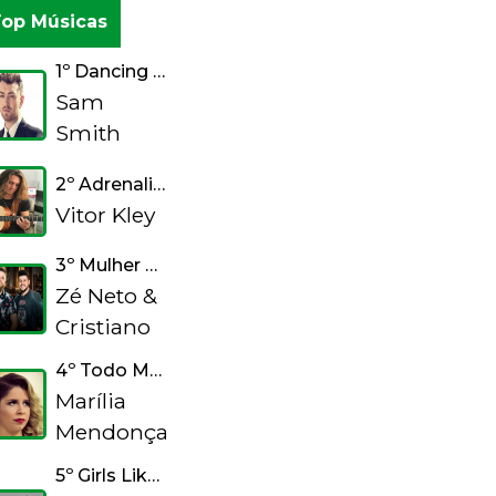
op Músicas
1º Dancing With A Stranger
Sam
Smith
2º Adrenalizou
Vitor Kley
3º Mulher Maravilha
Zé Neto &
Cristiano
4º Todo Mundo Vai Sofrer
Marília
Mendonça
5º Girls Like You