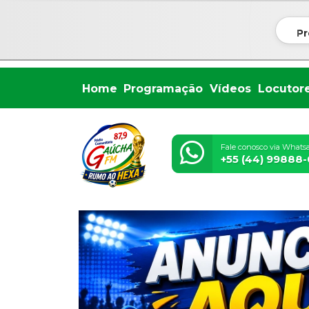
Pr
Home
Programação
Vídeos
Locutor
Fale conosco via Whats
+55 (44) 99888