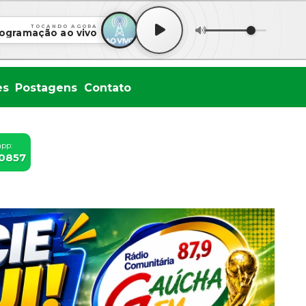
TOCANDO AGORA
ogramação ao vivo
es
Postagens
Contato
app:
-0857