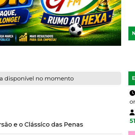
N
 disponível no momento
E
o
5
são e o Clássico das Penas