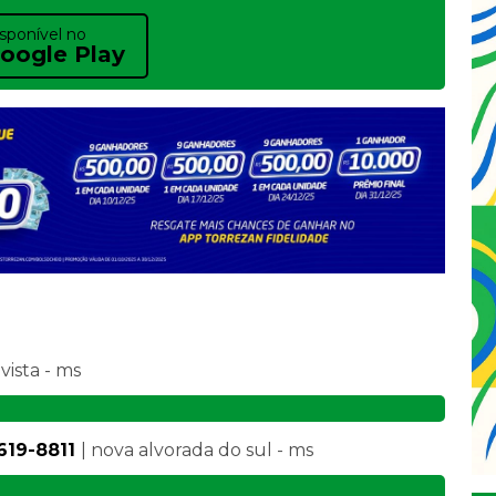
sponível no
oogle Play
 vista - ms
619-8811
| nova alvorada do sul - ms