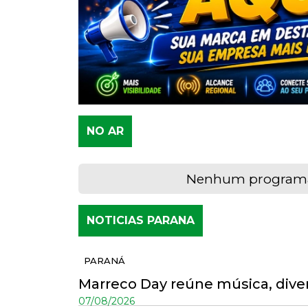
NO AR
Nenhum programa
NOTICIAS PARANA
PARANÁ
Marreco Day reúne música, diver
07/08/2026