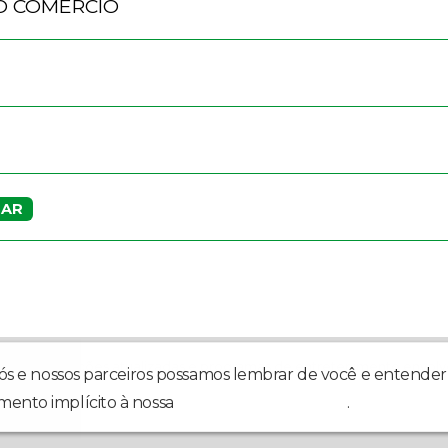
O COMÉRCIO
 AR
om informações atualizadas e programas de entretenimento envolv
nós e nossos parceiros possamos lembrar de você e entender 
mento implícito à nossa
política de privacidade
.