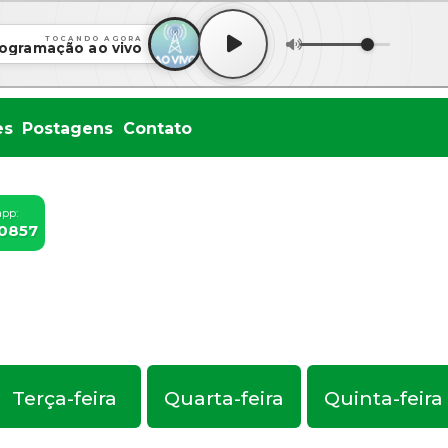
TOCANDO AGORA
ogramação ao vivo
es
Postagens
Contato
app:
-0857
Terça-feira
Quarta-feira
Quinta-feira