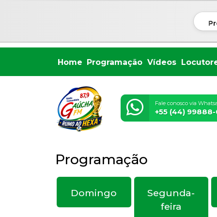
Pr
Home
Programação
Vídeos
Locutor
Fale conosco via Whats
+55 (44) 99888
Programação
Domingo
Segunda-
feira